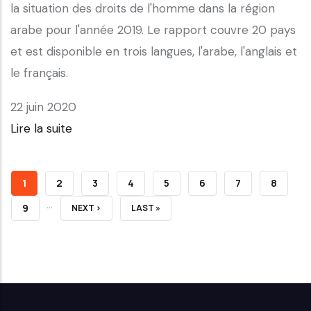
la situation des droits de l'homme dans la région
arabe pour l'année 2019. Le rapport couvre 20 pays
et est disponible en trois langues, l'arabe, l'anglais et
le français.
22 juin 2020
Lire la suite
PAGE
1
PAGE
2
PAGE
3
PAGE
4
PAGE
5
PAGE
6
PAGE
7
PAGE
8
…
COURANTE
PAGE
9
PAGE
NEXT ›
DERNIÈRE
LAST »
SUIVANTE
PAGE