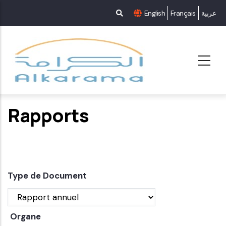
Aller
English
Français
عربية
au
contenu
principal
Rapports
Type de Document
Organe