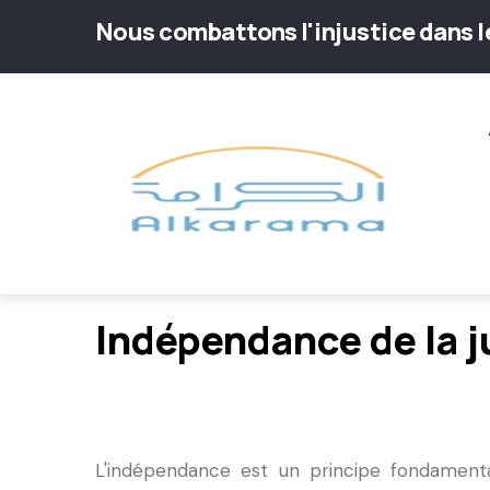
Aller
Nous combattons l'injustice dans 
au
contenu
Main
principal
navig
Indépendance de la j
L'indépendance est un principe fondamenta