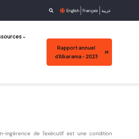
English
Français
عربية
ssources
Rapport annuel
d'Alkarama - 2023
-ingérence de l'exécutif est une condition