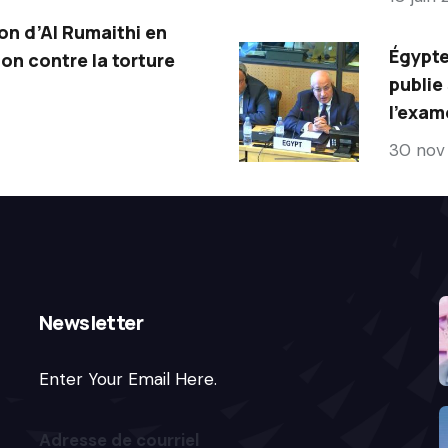
on d’Al Rumaithi en
Égypte
on contre la torture
publie
l’exam
30 nov
Newsletter
Enter Your Email Here.
Adresse de courriel