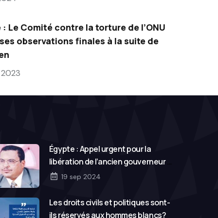
 : Le Comité contre la torture de l’ONU
 ses observations finales à la suite de
en
 2023
Égypte : Appel urgent pour la
libération de l’ancien gouverneur Dr
Hossam Abouelezz
19 sep 2024
Les droits civils et politiques sont-
ils réservés aux hommes blancs?