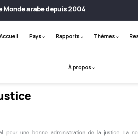
le Monde arabe depuis 2004
Accueil
Pays
Rapports
Thèmes
Re
ation
À propos
ustice
l pour une bonne administration de la justice. La non