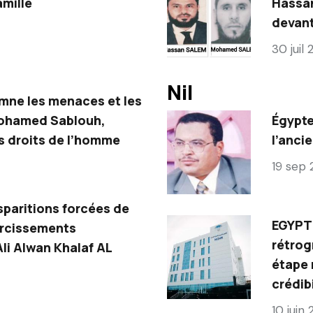
amille
Hassa
devant
30 juil
Nil
mne les menaces et les
Mohamed Sablouh,
Égypte
s droits de l’homme
l’anci
19 sep
sparitions forcées de
EGYPTE
ircissements
rétrog
li Alwan Khalaf AL
étape 
crédibi
10 juin