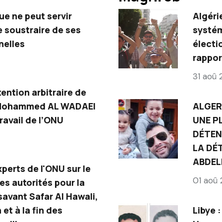
que ne peut servir
Algéri
e soustraire de ses
systém
nelles
électi
rappor
31 aoû
ention arbitraire de
 Mohammed AL WADAEI
ALGER
avail de l’ONU
UNE P
DÉTEN
LA DÉ
ABDEL
perts de l'ONU sur le
01 aoû
s autorités pour la
savant Safar Al Hawali,
 et à la fin des
Libye 