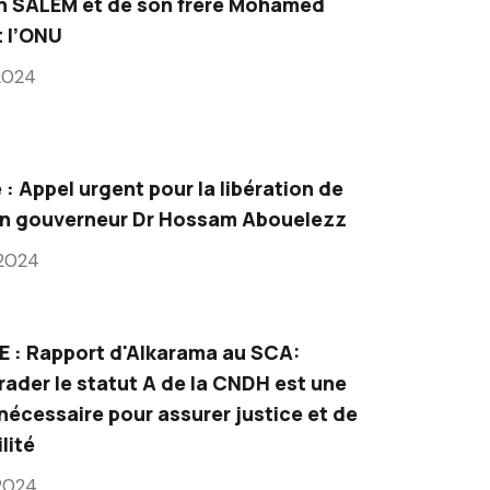
n SALEM et de son frère Mohamed
 l’ONU
 2024
 : Appel urgent pour la libération de
en gouverneur Dr Hossam Abouelezz
 2024
 : Rapport d'Alkarama au SCA:
rader le statut A de la CNDH est une
nécessaire pour assurer justice et de
lité
 2024