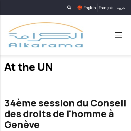
Aller
English
Français
عربية
au
contenu
principal
At the UN
34ème session du Conseil
des droits de l'homme à
Genève