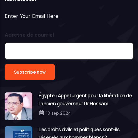
l'homme
à
Enter Your Email Here.
Genève
Adresse de courriel
Égypte : Appel urgent pour la libération de
l’ancien gouverneur Dr Hossam
Abouelezz
19 sep 2024
Les droits civils et politiques sont-ils
réservés aux hommes blancs?