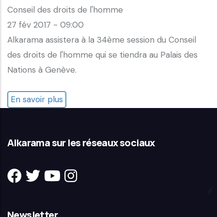
Conseil des droits de l'homme
27 fév 2017 - 09:00
Alkarama assistera à la 34ème session du Conseil
des droits de l'homme qui se tiendra au Palais des
Nations à Genève.
En savoir plus
sur
34ème
session
Alkarama sur les réseaux sociaux
du
Conseil
des
droits
de
Newsletter