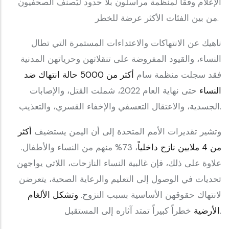
الإعلام وفقا لمنظمة مراسلون بلا حدود ليُصنف الصحفيون
من بين الفئات الأكثر عرضة للخطر.
ناهيك عن الانتهاكات والاعتداءات المستمرة التي تطال
النساء، والقيود المفروضة على تنقلاتهن وحرياتهن المدنية
فقد سجلت منظمة سام
أكثر من 5000 حالة انتهاك ضد
النساء
حتى نهاية العام 2022، شملت القتل، والإصابات
الجسدية، والاعتقال التعسفي والإخفاء القسري، والتعذيب.
وتشير تقديرات الأمم المتحدة إلى أن اليمن يستضيف
أكثر
من 4 ملايين نازح داخلياً
، 73% منهم من النساء والأطفال.
علاوة على ذلك، فإن غالبية النساء النازحات، اللاتي يواجهن
تحديات في الوصول إلى التعليم والرعاية الصحية، يتعرضن
لانتهاك حقوقهن الأساسية بسبب النزوح.
وتشكل الألغام
خطراً كبيراً تمتد آثاره إلى المستقبل.
الأرضية